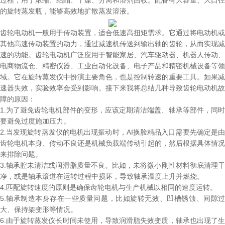
过程，用于浓缩、结晶、干燥、分离和溶剂回收。配备有大容量、大口径
的旋转蒸发瓶，能够高效地扩散蒸发溶液。
齿轮电动机一般用于传动装置，适合低速高扭矩需求。它通过将电动机或
其他高速传动装置的动力，通过减速机传送到输出轴的齿轮，从而实现减
速的功能。齿轮电动机广泛应用于智能家居、汽车驱动器、机器人传动、
电商物流仓、精密仪器、工业自动化设备、电子产品和精密机械设备等领
域。它在旋转蒸发仪中扮演主要角色，也是控制转速的重要工具。如果减
速器失效，实验效率会受到影响。接下来我将总结几种导致齿轮电动机故
障的原因：
1.
为了避免齿轮电机部件的变形，应该定期清洁端盖、轴承等部件，同时
要避免过度施加压力。
2.
当发现旋转蒸发仪的电机出现振动时，AI换脸精品入口需要先确定是由
齿轮电机本身、传动不良还是机械负载端传动引起的，然后根据具体情况
来排除问题。
3.
轴承腔未清洁或润滑脂质量不良。比如，未将微小刚性材料彻底清理干
净，或是轴承滚道在运转过程中损坏，导致轴承温度上升并燃烧。
4.
匹配旋转速度的原则是确保齿轮电机与生产机械以相同的速度运转。
5.
轴承制造本身存在一些质量问题，比如旋转无效、凹槽锈蚀、间隙过
大、保持架变形等情况。
6.
由于旋转蒸发仪长时间未使用，导致润滑脂失效变质，轴承也出现了生